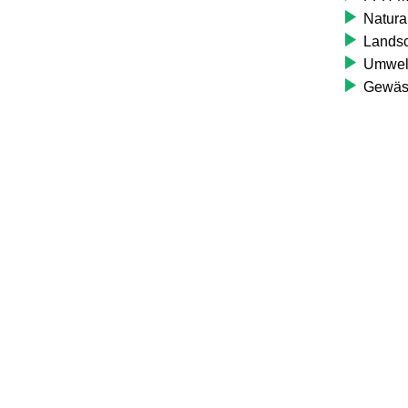
Natura
Landsc
Umwelt
Gewäss