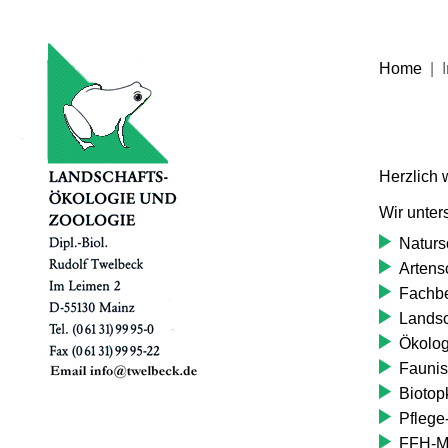
Home
|
I
Herzlich
Wir unter
Naturs
Artens
Fachbe
Landsc
Ökolog
Faunis
Biotop
Pflege
FFH-Mo